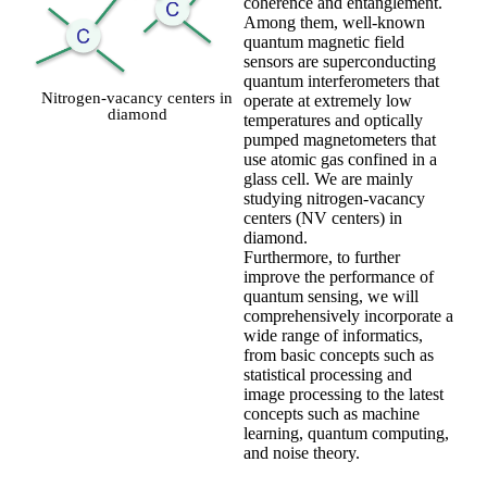
coherence and entanglement.
Among them, well-known
quantum magnetic field
sensors are superconducting
quantum interferometers that
Nitrogen-vacancy centers in
operate at extremely low
diamond
temperatures and optically
pumped magnetometers that
use atomic gas confined in a
glass cell. We are mainly
studying nitrogen-vacancy
centers (NV centers) in
diamond.
Furthermore, to further
improve the performance of
quantum sensing, we will
comprehensively incorporate a
wide range of informatics,
from basic concepts such as
statistical processing and
image processing to the latest
concepts such as machine
learning, quantum computing,
and noise theory.