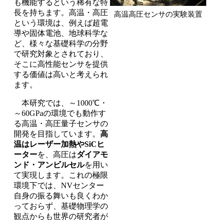
も機能するという稀有な特
長を持ちます。高温・高圧
高温高圧センサの実験装置
という環境は、例えば超電
導や固体電池、地球科学な
ど、様々な基礎科学の分野
で研究対象とされており、
そこに高性能センサを提供
する価値は高いと考えられ
ます。
本研究では、～1000℃・
～60GPaの環境でも動作す
る高温・高圧量子センサの
開発を目指しています。
高
温はレーザー加熱やSiCヒ
ーター
を、高圧は
ダイアモ
ンド・アンビルセル
を用い
て実現します。これの極限
環境下では、NVセンター
自身の振る舞いも良くわか
っておらず、基礎物理学の
観点からも世界の研究者が